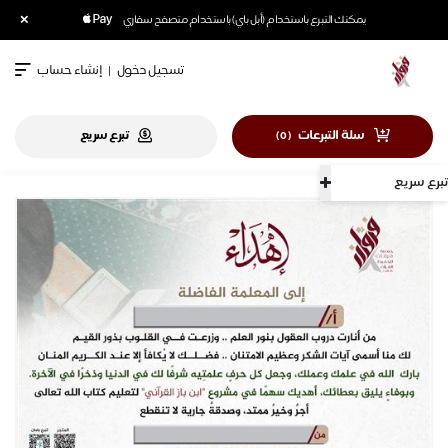
×
يمكنك التبرع باستخدام (أبل باي) باستخدام متصفح سفاري
تسجيل دخول
|
إنشاء حساب
سلة التبرعات
تبرع سريع
)
0
(
تبرع سريع