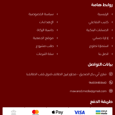
روابط هامة
الرئيسية
سياسة الخصوصية
كتيب التفاعلي
الإهداءات
الحسابات البنكية
حاسبة الزكاة
إدارة حسابي
موقع الجمعية
استمارة تطوع
طلب مشروع
اتصل بنا
سلة التبرعات
بيانات التواصل
شارع أبي بكر الصديق - مجاور لبرج الطائف (مول قلب الطائف)
‎966554488660
mawared.media@gmail.com
طريقة الدفع