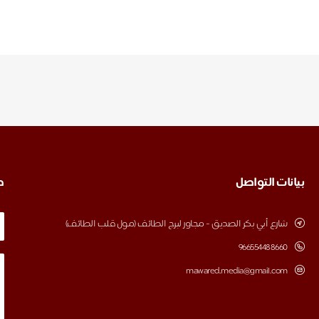
بيانات التواصل
ط
شارع أبي بكر الصديق - مجاور لبرج الطائف (مول قلب الطائف)
‎966554488660
mawared.media@gmail.com