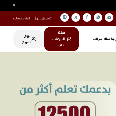
×
تسجيل دخول
|
إنشاء حساب
سلة
تبرع
التبرعات
بنا
سلة التبرعات
سريع
)
0
(