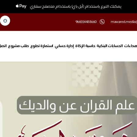
يمكنك التبرع باستخدام (أبل باي) باستخدام متصفح سفاري
‎966554488660
mawared.media
هداءات
الحسابات البنكية
حاسبة الزكاة
إدارة حسابي
استمارة تطوع
طلب مشروع
اتصل 