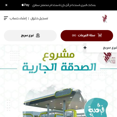
×
يمكنك التبرع باستخدام (أبل باي) باستخدام متصفح سفاري
تسجيل دخول
|
إنشاء حساب
سلة التبرعات
تبرع سريع
)
0
(
تبرع سريع