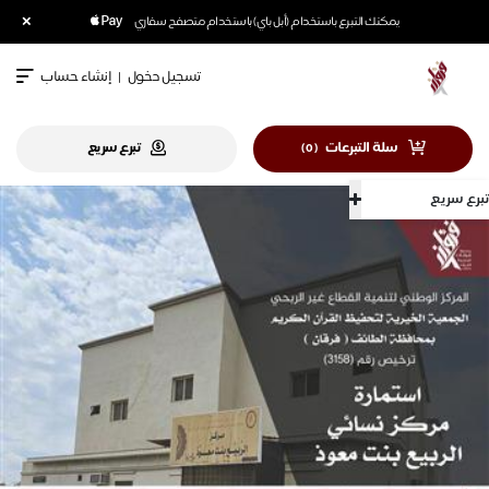
×
يمكنك التبرع باستخدام (أبل باي) باستخدام متصفح سفاري
تسجيل دخول
|
إنشاء حساب
سلة التبرعات
تبرع سريع
)
0
(
تبرع سريع