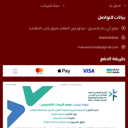
اتصل بنا
سلة التبرعات
بيانات التواصل
شارع أبي بكر الصديق - مجاور لبرج الطائف (مول قلب الطائف)
‎966554488660
mawared.media@gmail.com
طريقة الدفع