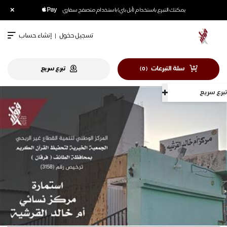
×
يمكنك التبرع باستخدام (أبل باي) باستخدام متصفح سفاري
تسجيل دخول
|
إنشاء حساب
سلة التبرعات
تبرع سريع
)
0
(
تبرع سريع