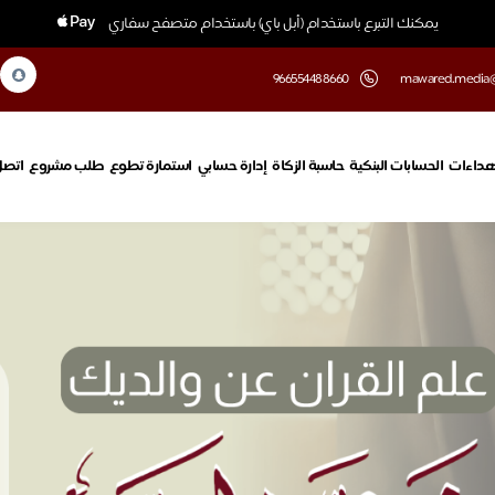
يمكنك التبرع باستخدام (أبل باي) باستخدام متصفح سفاري
‎966554488660
mawared.media
هداءات
الحسابات البنكية
حاسبة الزكاة
إدارة حسابي
استمارة تطوع
طلب مشروع
اتصل 