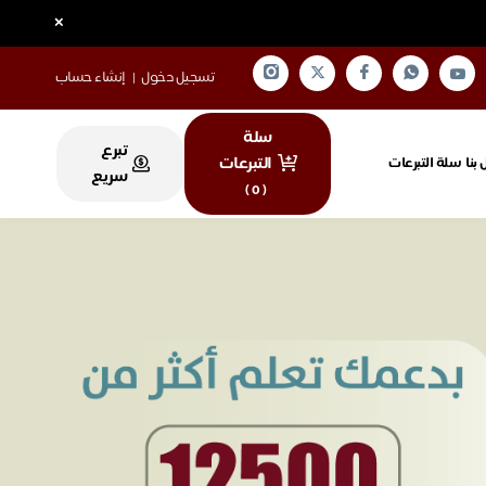
×
تسجيل دخول
|
إنشاء حساب
سلة
تبرع
التبرعات
بنا
سلة التبرعات
سريع
)
0
(