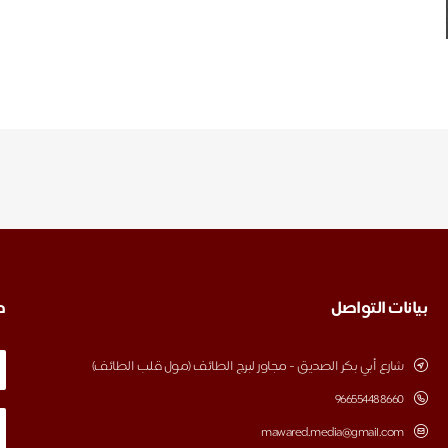
بيانات التواصل
ط
شارع أبي بكر الصديق - مجاور لبرج الطائف (مول قلب الطائف)
‎966554488660
mawared.media@gmail.com