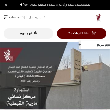
×
يمكنك التبرع باستخدام (أبل باي) باستخدام متصفح سفاري
تسجيل دخول
|
إنشاء حساب
سلة التبرعات
تبرع سريع
)
0
(
تبرع سريع